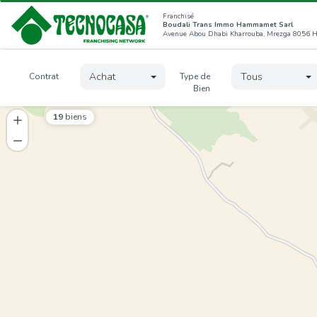
Franchisé
Boudali Trans Immo Hammamet Sarl
Achat
Tous
Contrat
Type de
Bien
19
biens