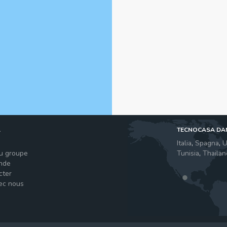
A
TECNOCASA DA
s
Italia
,
Spagna
,
U
du groupe
Tunisia
,
Thailan
nde
cter
vec nous