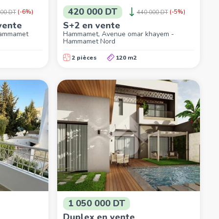
420 000 DT
(-6%)
(-5%)
800 DT
440 000 DT
vente
S+2 en vente
Hammamet
Hammamet, Avenue omar khayem -
Hammamet Nord
2 pièces
120 m2
1 050 000 DT
Duplex en vente