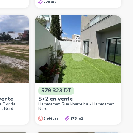
228 m2
579 323 DT
vente
S+2 en vente
 Florida
Hammamet, Rue kharouba - Hammamet
et Nord
Nord
3 pièces
175 m2