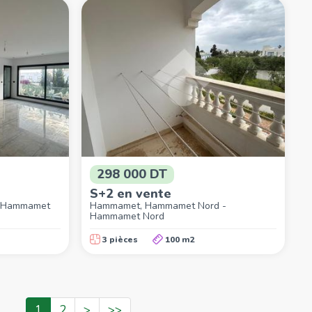
298 000 DT
S+2 en vente
- Hammamet
Hammamet, Hammamet Nord -
Hammamet Nord
3 pièces
100 m2
1
2
>
>>