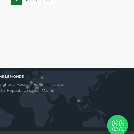
NS LE MONDE
ngheria
,
Messico
,
Polonia
,
Francia
,
dia
,
Repubblica di San Marino