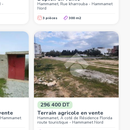
 -
Hammamet, Rue kharrouba - Hammamet
Nord
3 pièces
300 m2
296 400 DT
vente
Terrain agricole en vente
- Hammamet
Hammamet, A coté de Résidence Florida
route touristique - Hammamet Nord