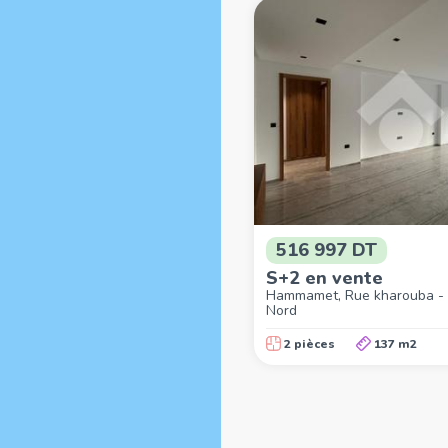
516 997 DT
S+2 en vente
Hammamet, Rue kharouba 
Nord
2 pièces
137 m2