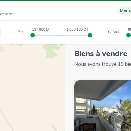
Biens
Avenue Abou Dhabi Kharrouba, Mrezga 8056 Hammamet (NB)
137.900
1.050.100
9
Prix
Surface
Biens à vendre
Nous avons trouvé 19 bi