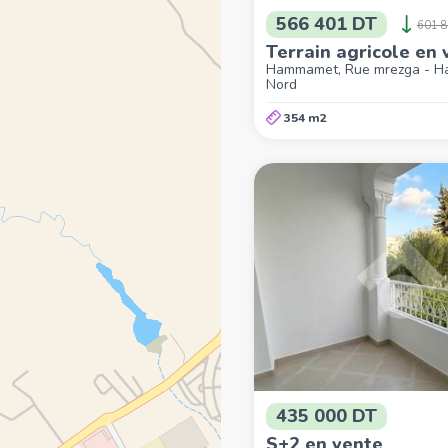
566 401 DT
601 
Terrain agricole en 
Hammamet, Rue mrezga - 
Nord
354 m2
435 000 DT
S+2 en vente