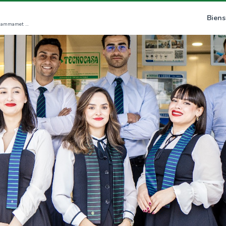
Biens
Avenue Abou Dhabi Kharrouba, Mrezga 8056 Hammamet (NB)