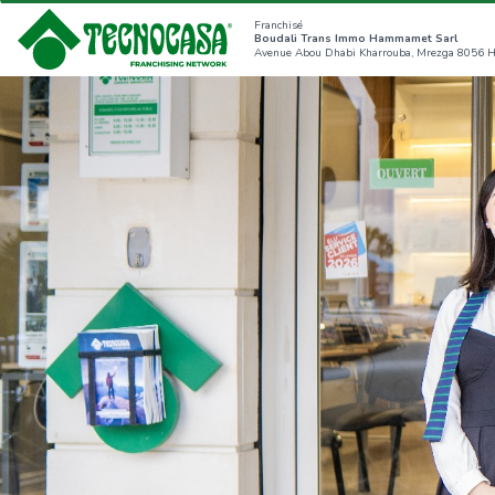
Franchisé
Boudali Trans Immo Hammamet Sarl