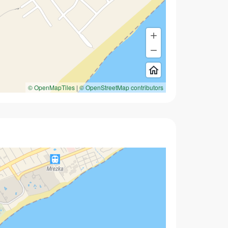
© OpenMapTiles
|
© OpenStreetMap contributors