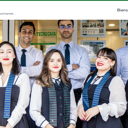
Biens
Avenue Abou Dhabi Kharrouba, Mrezga 8056 Hammamet (NB)