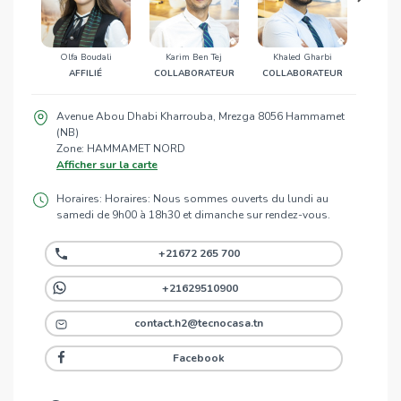
Olfa Boudali
Karim Ben Tej
Khaled Gharbi
Zohr
AFFILIÉ
COLLABORATEUR
COLLABORATEUR
COOR
Avenue Abou Dhabi Kharrouba, Mrezga 8056 Hammamet
(NB)
Zone: HAMMAMET NORD
Afficher sur la carte
Horaires: Horaires: Nous sommes ouverts du lundi au
samedi de 9h00 à 18h30 et dimanche sur rendez-vous.
+21672 265 700
+21629510900
contact.h2@tecnocasa.tn
Facebook